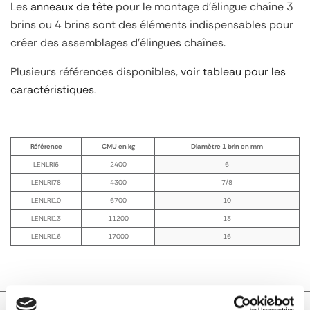
Les
anneaux de tête
pour le montage d'élingue chaîne 3
brins ou 4 brins sont des éléments indispensables pour
créer des assemblages d'élingues chaînes.
Plusieurs références disponibles,
voir tableau pour les
caractéristiques
.
Référence
CMU en kg
Diamètre 1 brin en mm
LENLRI6
2400
6
LENLRI78
4300
7/8
LENLRI10
6700
10
LENLRI13
11200
13
LENLRI16
17000
16