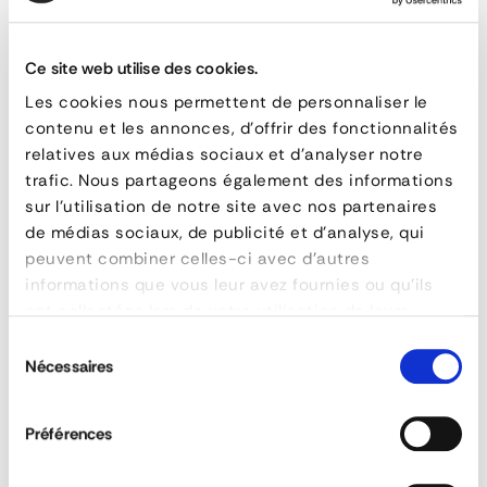
Ce site web utilise des cookies.
DESCRIPTION TECHNIQUE
Les cookies nous permettent de personnaliser le
contenu et les annonces, d'offrir des fonctionnalités
En acier allié HR grade 80, les anneaux de tête sont
relatives aux médias sociaux et d'analyser notre
utilisés pour créer des assemblages d'élingues chaînes
trafic. Nous partageons également des informations
en 3 ou 4 brins.
sur l'utilisation de notre site avec nos partenaires
de médias sociaux, de publicité et d'analyse, qui
peuvent combiner celles-ci avec d'autres
Anneaux
informations que vous leur avez fournies ou qu'ils
de
FAQ
ont collectées lors de votre utilisation de leurs
services.
tête
Sélection
Nécessaires
du
montage
consentement
d'élingue
Préférences
Quel grade existe-t-il pour le levage ?
chaîne