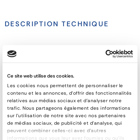
DESCRIPTION TECHNIQUE
Serre
câble
FAQ
Ce site web utilise des cookies.
CARACTÉRISTIQUES
Les cookies nous permettent de personnaliser le
contenu et les annonces, d'offrir des fonctionnalités
référence
PA 5503
relatives aux médias sociaux et d'analyser notre
Quel grade existe-t-il pour le levage ?
diamètre (mm)
de 3 à 16
trafic. Nous partageons également des informations
sur l'utilisation de notre site avec nos partenaires
Le diamètre influence t-il la résistance ?
de médias sociaux, de publicité et d'analyse, qui
DEMANDE DE DEVIS
peuvent combiner celles-ci avec d'autres
informations que vous leur avez fournies ou qu'ils