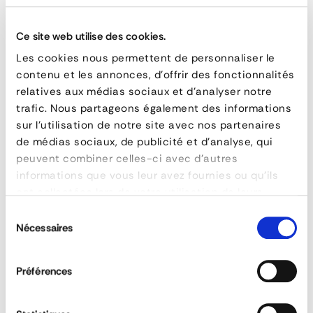
à une main.
Mise en tension sans effort : poignée à hauteur de
Ce site web utilise des cookies.
bras, limite des TMS (Troubles musculo-squelettiques).
Les cookies nous permettent de personnaliser le
Tension garantie et contrôlée : tension uniforme 150
contenu et les annonces, d'offrir des fonctionnalités
daN - tension contrôlée et garantie pour un bon
relatives aux médias sociaux et d'analyser notre
maintien.
trafic. Nous partageons également des informations
Marchandise préservée : surface plane.
sur l'utilisation de notre site avec nos partenaires
Position parking : reste en place une fois
de médias sociaux, de publicité et d'analyse, qui
déverrouillée.
peuvent combiner celles-ci avec d'autres
Avec doubles patins pour mise en place sur parois lisse
informations que vous leur avez fournies ou qu'ils
mais aussi en version avec embouts pour rails .
ont collectées lors de votre utilisation de leurs
services.
Sélection
Ajustable de 2200 à 2800mmm
Nécessaires
du
consentement
Disponible aussi en version pour semi remorque
surélevée et version VUL.
Préférences
Options : Set d'arceaux pour couvrir une surface plus