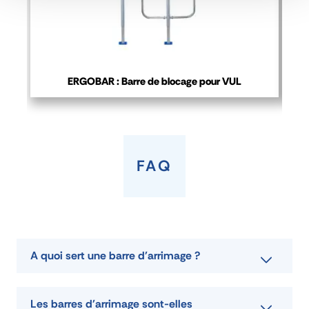
frigorifique
CARACTÉRISTIQUES
ERGOBAR : Barre de blocage pour VUL
référence
49111 10
capacité
150 daN (blocage uniforme )
matière
Aluminium
poids (kg)
4,7
FAQ
longueur (mm)
2300 à 2800
type
Fourgons et Frigorifiques
diamètre (mm)
52 x 42
TÉLÉCHARGER FICHE TECHNIQUE
A quoi sert une barre d'arrimage ?
DEMANDE DE DEVIS
Les barres d'arrimage sont-elles