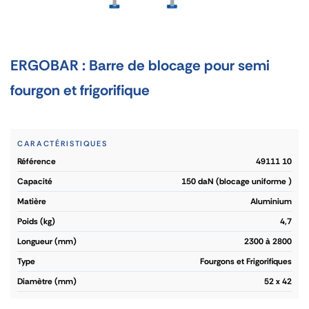
ERGOBAR : Barre de blocage pour semi
fourgon et frigorifique
CARACTÉRISTIQUES
référence
49111 10
capacité
150 daN (blocage uniforme )
matière
Aluminium
poids (kg)
4,7
longueur (mm)
2300 à 2800
type
Fourgons et Frigorifiques
diamètre (mm)
52 x 42