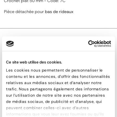
Crochet plat 50 mm - Code: 7C
Pièce détachée pour
bas de rideaux
DESCRIPTION TECHNIQUE
Ce site web utilise des cookies.
Le crochet 50 mm - plat - Code 7C est en acier
Les cookies nous permettent de personnaliser le
bichromaté. D'une largeur de 50 mm, sa rupture est de
contenu et les annonces, d'offrir des fonctionnalités
2300 daN.
relatives aux médias sociaux et d'analyser notre
trafic. Nous partageons également des informations
Ce dispositif d'
arrimage
compose les bas de rideaux.
sur l'utilisation de notre site avec nos partenaires
de médias sociaux, de publicité et d'analyse, qui
peuvent combiner celles-ci avec d'autres
Crochet
informations que vous leur avez fournies ou qu'ils
SOLUTIONS
RÉACTIVITÉ &