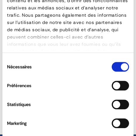
contenu et les annonces, d'offrir des fonctionnalités
relatives aux médias sociaux et d'analyser notre
trafic. Nous partageons également des informations
Tendeur
sur l'utilisation de notre site avec nos partenaires
à
FAQ
de médias sociaux, de publicité et d'analyse, qui
peuvent combiner celles-ci avec d'autres
levier
informations que vous leur avez fournies ou qu'ils
50
ont collectées lors de votre utilisation de leurs
services.
Sélection
mm
Nécessaires
du
La bouclerie permet-elle la customisation
INOX
consentement
des sangles ?
-
Préférences
SOLUTIONS
RÉACTIVITÉ &
levier
PERSONNALISÉES
DISPONIBILITÉ
Statistiques
avec
40 ANS D'EXPÉRIENCE À
ÉQUIPE COMMERCIALE
sécurité
VOTRE SERVICE
DÉDIÉE
Marketing
par