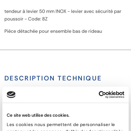
tendeur à levier 50 mm INOX - levier avec sécurité par
poussoir - Code: 8Z
Pièce détachée pour ensemble bas de rideau
DESCRIPTION TECHNIQUE
Le tendeur à levier 50 mm INOX - levier avec sécurité
par poussoir - Code: 8Z est un outil pour un ensemble
bas de rideau.
Ce site web utilise des cookies.
Fabrication en inox pour une meilleure résistance aux
Les cookies nous permettent de personnaliser le
conditions météorologiques.