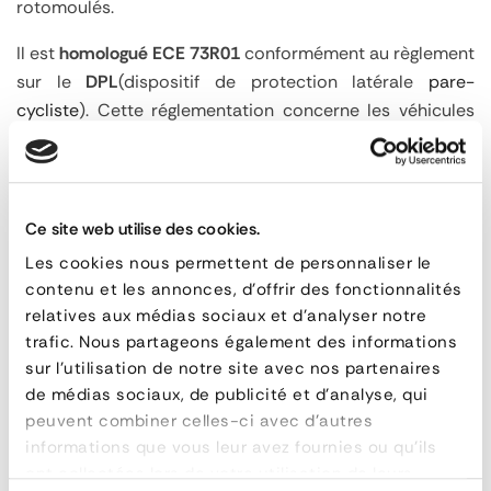
rotomoulés.
Il est
homologué ECE 73R01
conformément au règlement
sur le
DPL
(dispositif de protection latérale
pare-
cycliste
). Cette réglementation concerne les véhicules
de plus de 3T5 :
les porteurs
de classe N2 et N3
les remorques
de classe 03 et 04
Ce site web utilise des cookies.
Il est homologué en ensemble complet, Coffre + support
Les cookies nous permettent de personnaliser le
contenu et les annonces, d'offrir des fonctionnalités
Support
relatives aux médias sociaux et d'analyser notre
trafic. Nous partageons également des informations
longeron
FAQ
sur l'utilisation de notre site avec nos partenaires
gamme
de médias sociaux, de publicité et d'analyse, qui
peuvent combiner celles-ci avec d'autres
Coffres
informations que vous leur avez fournies ou qu'ils
injectés
ont collectées lors de votre utilisation de leurs