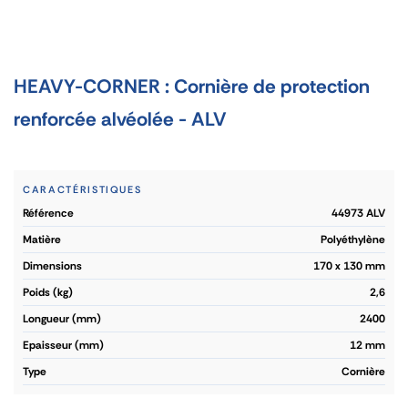
HEAVY-CORNER : Cornière de protection
renforcée alvéolée - ALV
CARACTÉRISTIQUES
référence
44973 ALV
matière
Polyéthylène
dimensions
170 x 130 mm
poids (kg)
2,6
longueur (mm)
2400
epaisseur (mm)
12 mm
type
Cornière