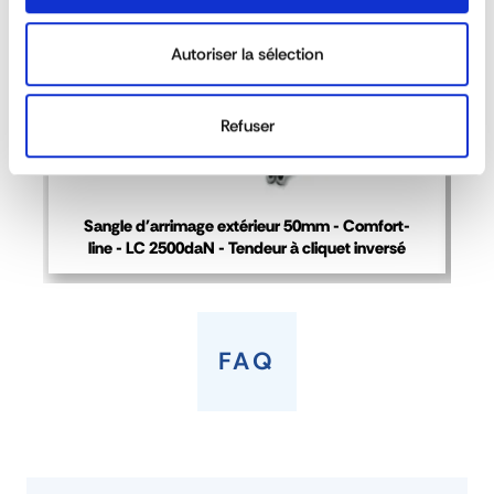
alvéolée
Autoriser la sélection
-
ALV
Refuser
CARACTÉRISTIQUES
Sangle d'arrimage extérieur 50mm - Comfort-
F
référence
44973 ALV
line - LC 2500daN - Tendeur à cliquet inversé
matière
Polyéthylène
dimensions
170 x 130 mm
poids (kg)
2,6
FAQ
longueur (mm)
2400
epaisseur (mm)
12 mm
type
Cornière