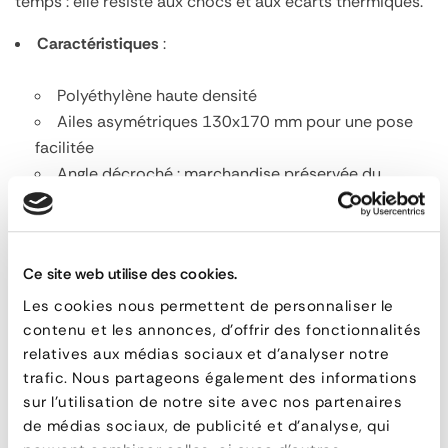
temps : elle résiste aux chocs et aux écarts thermiques.
Caractéristiques
:
Polyéthylène haute densité
Ailes asymétriques 130x170 mm pour une pose
facilitée
Angle décroché : marchandise préservée du
marquage éventuel du passage de la sangle
Disponible en longueur 2m40 et 1m20, autres
longueurs sur demande
Ce site web utilise des cookies.
Mise en place
: facile à mettre en place grâce à ses
Les cookies nous permettent de personnaliser le
ailes asymétriques, elle est également
compatible avec
contenu et les annonces, d'offrir des fonctionnalités
l'embout Corner-Stick
de notre outil Multistick afin de la
relatives aux médias sociaux et d'analyser notre
déposer en hauteur tout en restant au sol.
trafic. Nous partageons également des informations
sur l'utilisation de notre site avec nos partenaires
Avantages
:
de médias sociaux, de publicité et d'analyse, qui