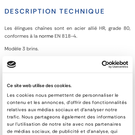
DESCRIPTION TECHNIQUE
Les élingues chaînes sont en acier allié HR, grade 80,
conformes à la
norme
EN 818-4.
Modèle 3 brins.
Coefficient d'utilisation : 4.
Composition :
Ce site web utilise des cookies.
Maille de tête
Chaîne HR
Les cookies nous permettent de personnaliser le
Crochet à déterminer entre : crochets à œil avec
contenu et les annonces, d'offrir des fonctionnalités
relatives aux médias sociaux et d'analyser notre
linguet de sécurité, crochets à œil à verrouillage
trafic. Nous partageons également des informations
automatique, crochets à émerillon avec linguet de
sur l'utilisation de notre site avec nos partenaires
sécurité, crochets à émerillon à verrouillage
de médias sociaux, de publicité et d'analyse, qui
automatique, crochets à chape à verrouillage