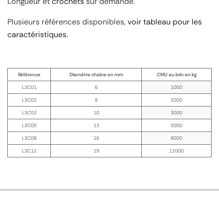
Longueur et
crochets
sur demande.
Plusieurs références disponibles,
voir tableau pour les
caractéristiques
.
Référence
Diamètre chaîne en mm
CMU au brin en kg
L3C01
6
1000
L3C02
8
2000
L3C03
10
3000
L3C05
13
5000
L3C08
16
8000
L3C12
19
12000