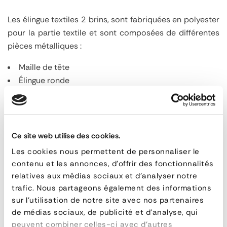
Les élingue textiles 2 brins, sont fabriquées en polyester
pour la partie textile et sont composées de différentes
pièces métalliques :
Maille de tête
Élingue ronde
Crochets
aux extrémités, au choix entre : crochets à
œil avec linguet de sécurité, crochets à œil à
verrouillage automatique, crochets à émerillon avec
linguet de sécurité, crochets à émerillon à verrouillage
Ce site web utilise des cookies.
automatique
Les cookies nous permettent de personnaliser le
Éléments de liaison (
manilles
)
contenu et les annonces, d'offrir des fonctionnalités
Plaquette d'identification
relatives aux médias sociaux et d'analyser notre
trafic. Nous partageons également des informations
Elles sont fabriquées en conformité avec la norme EN
sur l'utilisation de notre site avec nos partenaires
1492-1.
de médias sociaux, de publicité et d'analyse, qui
peuvent combiner celles-ci avec d'autres