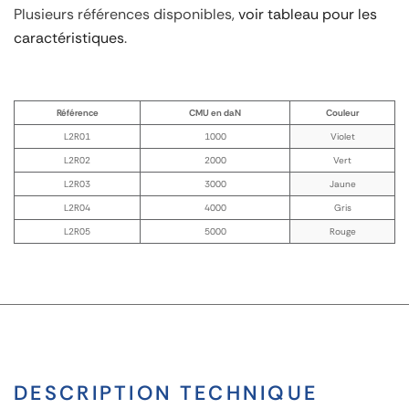
Plusieurs références disponibles,
voir tableau pour les
caractéristiques
.
Référence
CMU en daN
Couleur
L2R01
1000
Violet
L2R02
2000
Vert
L2R03
3000
Jaune
L2R04
4000
Gris
L2R05
5000
Rouge
DESCRIPTION TECHNIQUE