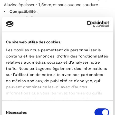
Aluzinc épaisseur 1,5mm, et sans aucune soudure.
Compatibilité
:
Iveco Daily
Sur feu Cobo 725
Finition de haute qualité
: Le
poudrage époxy
de
chaque grille garantit une résistance optimale aux
Ce site web utilise des cookies.
conditions climatiques les plus extrêmes, tout en
Les cookies nous permettent de personnaliser le
préservant l’aspect esthétique du produit.
contenu et les annonces, d'offrir des fonctionnalités
Installation facile et rapide
: Grâce à un système de
relatives aux médias sociaux et d'analyser notre
montage intuitif, vous pouvez installer vos grilles de
trafic. Nous partageons également des informations
protection sans difficulté, pour un ajustement parfait.
sur l'utilisation de notre site avec nos partenaires
Elles sont testées Utac et déclarées conforme aux
de médias sociaux, de publicité et d'analyse, qui
prescriptions des Règlements Européens
peuvent combiner celles-ci avec d'autres
3R02,6R01,7R02, 23R00 et 38R00.
informations que vous leur avez fournies ou qu'ils
ont collectées lors de votre utilisation de leurs
Grille
services.
Sélection
Nécessaires
de
FAQ
du