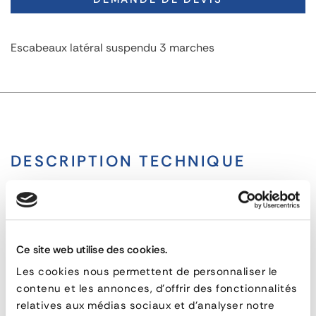
Escabeaux latéral suspendu 3 marches
DESCRIPTION TECHNIQUE
L'escabeau latéral suspendu 3 marches est conçu pour
faciliter l'accès au véhicule par les portes latérales.
Fabriqué en acier galvanisé, il offre une solution robuste
Ce site web utilise des cookies.
et durable pour une utilisation quotidienne.
Les cookies nous permettent de personnaliser le
contenu et les annonces, d'offrir des fonctionnalités
Escabeau
relatives aux médias sociaux et d'analyser notre