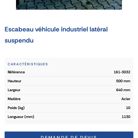
Escabeau véhicule industriel latéral
suspendu
CARACTÉRISTIQUES
référence
161-3032
hauteur
500 mm
largeur
640 mm
matière
Acier
poids (kg)
10
longueur (mm)
1130
DEMANDE DE DEVIS