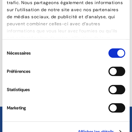
trafic. Nous partageons également des informations
véhicule
FAQ
sur l'utilisation de notre site avec nos partenaires
industriel
de médias sociaux, de publicité et d'analyse, qui
peuvent combiner celles-ci avec d'autres
latéral
informations que vous leur avez fournies ou qu'ils
suspendu
ont collectées lors de votre utilisation de leurs
Existe-t-il plusieurs hauteurs pour les
services.
Sélection
escabeaux et échelles ?
Nécessaires
du
CARACTÉRISTIQUES
consentement
SOLUTIONS
RÉACTIVITÉ &
PERSONNALISÉES
DISPONIBILITÉ
Préférences
référence
161-3032
hauteur
500 mm
40 ANS D'EXPÉRIENCE À
ÉQUIPE COMMERCIALE
largeur
640 mm
Statistiques
VOTRE SERVICE
DÉDIÉE
matière
Acier
poids (kg)
10
Marketing
longueur (mm)
1130
Afficher les détails