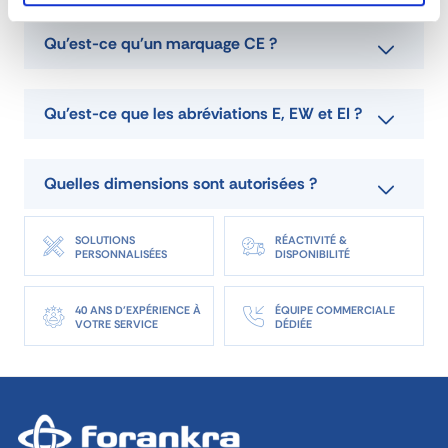
coupe-
Qu'est-ce qu'un marquage CE ?
feu
EI60-
Qu'est-ce que les abréviations E, EW et EI ?
EI120
Quelles dimensions sont autorisées ?
CARACTÉRISTIQUES
SOLUTIONS
RÉACTIVITÉ &
référence
PRT-04
PERSONNALISÉES
DISPONIBILITÉ
durée de résistance au feu
EW 30/60/120 min
hauteur maxi
8000 mm
40 ANS D'EXPÉRIENCE À
ÉQUIPE COMMERCIALE
VOTRE SERVICE
DÉDIÉE
epaisseur (mm)
23
largeur maxi
9740 mm
TÉLÉCHARGER FICHE TECHNIQUE