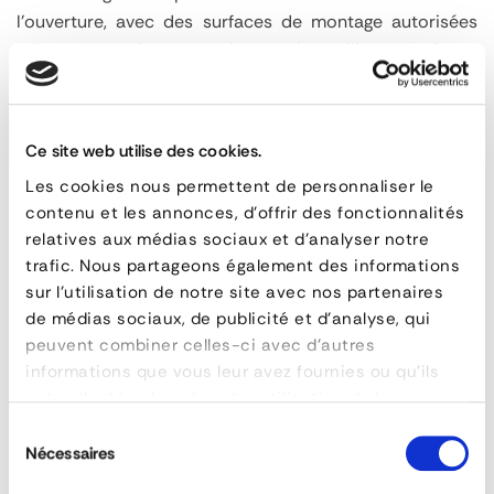
l’ouverture, avec des surfaces de montage autorisées
telles que le béton cellulaire, la brique silico-calcaire, le
béton et la maçonnerie.
Motorisation
: moteur tubulaire 230 V à descente par
Ce site web utilise des cookies.
gravité avec boîtier de commande
Les cookies nous permettent de personnaliser le
Dispositif de sécurité
: Signalisation optique et
contenu et les annonces, d'offrir des fonctionnalités
acoustique
relatives aux médias sociaux et d'analyser notre
trafic. Nous partageons également des informations
Construction
: Guides latéraux et boîtier de
sur l'utilisation de notre site avec nos partenaires
recouvrement en acier galvanisé
de médias sociaux, de publicité et d'analyse, qui
peuvent combiner celles-ci avec d'autres
Options :
informations que vous leur avez fournies ou qu'ils
Version antifumée : Basée sur Sa ou S200
ont collectées lors de votre utilisation de leurs
services.
Batterie de secours : Pour maintenir la position
Sélection
ouverte en cas de panne de courant
Nécessaires
du
Revêtement : Pièces en acier galvanisé recouvertes
consentement