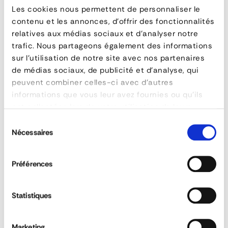
Les cookies nous permettent de personnaliser le
droit
contenu et les annonces, d'offrir des fonctionnalités
relatives aux médias sociaux et d'analyser notre
trafic. Nous partageons également des informations
CARACTÉRISTIQUES
sur l'utilisation de notre site avec nos partenaires
de médias sociaux, de publicité et d'analyse, qui
référence
155-404
peuvent combiner celles-ci avec d'autres
matière
Acier
informations que vous leur avez fournies ou qu'ils
epaisseur (mm)
25
ont collectées lors de votre utilisation de leurs
services.
Sélection
Nécessaires
du
TÉLÉCHARGER AUTRES DIMENSIONS
consentement
Préférences
DEMANDE DE DEVIS
Gâche arrière
Statistiques
FAQ
Marketing