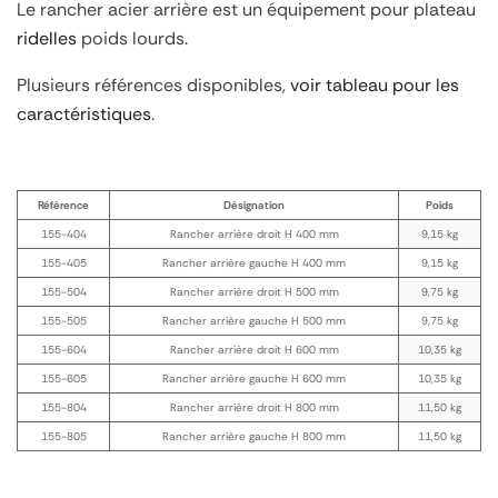
Le rancher acier arrière est un équipement pour plateau
ridelles
poids lourds.
Plusieurs références disponibles,
voir tableau pour les
caractéristiques
.
Référence
Désignation
Poids
155-404
Rancher arrière droit H 400 mm
9,15 kg
155-405
Rancher arrière gauche H 400 mm
9,15 kg
155-504
Rancher arrière droit H 500 mm
9,75 kg
155-505
Rancher arrière gauche H 500 mm
9,75 kg
155-604
Rancher arrière droit H 600 mm
10,35 kg
155-605
Rancher arrière gauche H 600 mm
10,35 kg
155-804
Rancher arrière droit H 800 mm
11,50 kg
155-805
Rancher arrière gauche H 800 mm
11,50 kg