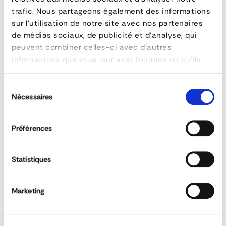
CARACTÉRISTIQUES
trafic. Nous partageons également des informations
référence
159-410013
sur l'utilisation de notre site avec nos partenaires
de médias sociaux, de publicité et d'analyse, qui
marque
ARMATON
peuvent combiner celles-ci avec d'autres
matière
Aluminium anodisé
informations que vous leur avez fournies ou qu'ils
poids (kg)
11,9
ont collectées lors de votre utilisation de leurs
longueur (mm)
6500
services.
Sélection
Nécessaires
du
Rancher avant gauche
consentement
DEMANDE DE DEVIS
Préférences
FAQ
Statistiques
Marketing
Peut-on commander des ridelles sur