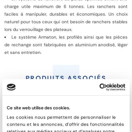
charge utile maximum de 6 tonnes. Les ranchers sont
faciles à manipuler, durables et économiques. Un choix
naturel pour tous ceux qui ont besoin de ranchers stables
lors du
verrouillage
des plateaux.
Le système Armaton, les profilés ainsi que les pièces
de rechange sont fabriquées en
aluminium
anodisé, léger
et sans entretien.
Profil
embout
PRODUITS ASSOCIÉS
-
Face
Ce site web utilise des cookies.
avant
Les cookies nous permettent de personnaliser le
contenu et les annonces, d'offrir des fonctionnalités
relatives aux médias sociaux et d'analyser notre