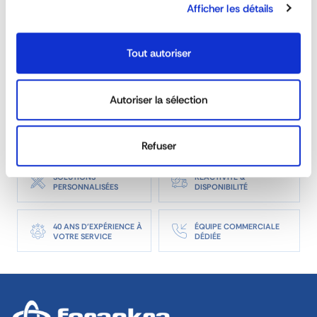
Afficher les détails
mesure ?
Tout autoriser
La gamme de rancher est-elle adaptée aux
véhicules de 3T5 et poids-lourd ?
Autoriser la sélection
Est-il possible de commander des ridelles
sur mesure ?
Refuser
SOLUTIONS
RÉACTIVITÉ &
PERSONNALISÉES
DISPONIBILITÉ
40 ANS D'EXPÉRIENCE À
ÉQUIPE COMMERCIALE
VOTRE SERVICE
DÉDIÉE