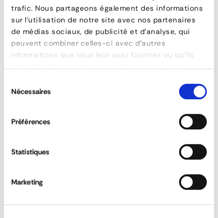
trafic. Nous partageons également des informations
mm
sur l'utilisation de notre site avec nos partenaires
-
de médias sociaux, de publicité et d'analyse, qui
peuvent combiner celles-ci avec d'autres
Comfort
informations que vous leur avez fournies ou qu'ils
Line
ont collectées lors de votre utilisation de leurs
services.
Sélection
-
Nécessaires
du
cliquet
consentement
-
Préférences
3,50m
Statistiques
Sangle à échelons 30mm, échelons 12x5mm -
P
CARACTÉRISTIQUES
10 m
Marketing
référence
2CPAPA0500350B
capacité
450 daN