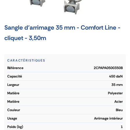
Sangle d'arrimage 35 mm - Comfort Line -
cliquet - 3,50m
CARACTÉRISTIQUES
référence
2CPAPA0500350B
capacité
450 daN
largeur
35 mm
matière
Polyester
matière
Acier
couleur
Bleu
usage
Arrimage intérieur
poids (kg)
1