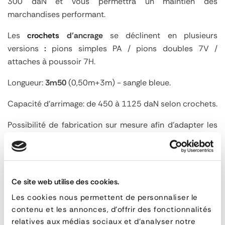
300 daN et vous permettra un maintien des
marchandises performant.
Les
crochets
d'ancrage
se déclinent en plusieurs
versions
:
pions simples PA / pions doubles 7V /
attaches à poussoir 7H.
Longueur:
3m50
(0,50m+3m) - sangle bleue.
Capacité d'arrimage: de 450 à 1125 daN selon crochets.
Possibilité de fabrication sur mesure afin d'adapter les
longueurs, couleurs ou personnalisation (marquage jet
d'encre).
Ce site web utilise des cookies.
Sangle
Les cookies nous permettent de personnaliser le
d'arrimage
PRODUITS ASSOCIÉS
contenu et les annonces, d'offrir des fonctionnalités
35
relatives aux médias sociaux et d'analyser notre