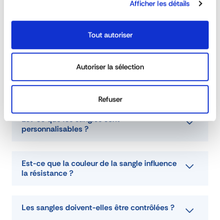
Afficher les détails
largeur
35 mm
FAQ
matière
Polyester
matière
Acier
Tout autoriser
couleur
Bleu
usage
Arrimage intérieur
Autoriser la sélection
Les sangles sont-elles conformes à la
poids (kg)
1
norme ?
longueur (mm)
3500
Refuser
type
Véhicules Utilitaires et Loisirs
type d'ancrage
Pion simple
Est-ce que les sangles sont
personnalisables ?
stf
300 daN
partie fixe
0m50
tendeur
Cliquet
Est-ce que la couleur de la sangle influence
la résistance ?
DEMANDE DE DEVIS
Les sangles doivent-elles être contrôlées ?