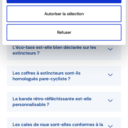
différentes normes ?
TÉLÉCHARGER INFO COMMERCIALE
Autoriser la sélection
TÉLÉCHARGER INSTRUCTIONS D'APPLICATION
Les extincteurs sont-ils conformes à la
norme NF ?
Refuser
DEMANDE DE DEVIS
L'éco-taxe est-elle bien déclarée sur les
extincteurs ?
Les coffres à extincteurs sont-ils
homologués pare-cycliste ?
La bande rétro-réfléchissante est-elle
personnalisable ?
Les cales de roue sont-elles conformes à la