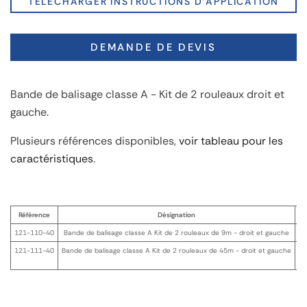
TÉLÉCHARGER INSTRUCTIONS D'APPLICATION
DEMANDE DE DEVIS
Bande de balisage classe A - Kit de 2 rouleaux droit et
gauche.
Plusieurs références disponibles,
voir tableau pour les
caractéristiques
.
Référence
Désignation
Po
121-110-40
Bande de balisage classe A Kit de 2 rouleaux de 9m - droit et gauche
1
121-111-40
Bande de balisage classe A Kit de 2 rouleaux de 45m - droit et gauche
5