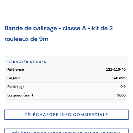
Bande de balisage - classe A - kit de 2
rouleaux de 9m
CARACTÉRISTIQUES
référence
121-110-40
largeur
140 mm
poids (kg)
0,9
longueur (mm)
9000
TÉLÉCHARGER INFO COMMERCIALE