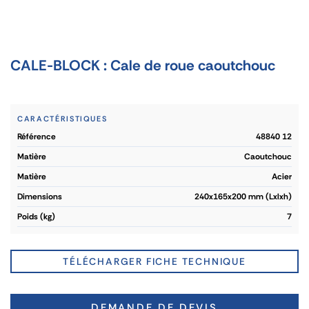
CALE-BLOCK : Cale de roue caoutchouc
CARACTÉRISTIQUES
référence
48840 12
matière
Caoutchouc
matière
Acier
dimensions
240x165x200 mm (Lxlxh)
poids (kg)
7
TÉLÉCHARGER FICHE TECHNIQUE
DEMANDE DE DEVIS