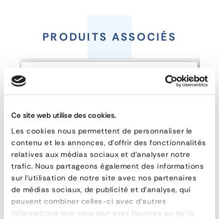
CALE-
BLOCK
PRODUITS ASSOCIÉS
:
Cale
de
roue
Ce site web utilise des cookies.
caoutchouc
Les cookies nous permettent de personnaliser le
contenu et les annonces, d'offrir des fonctionnalités
relatives aux médias sociaux et d'analyser notre
CARACTÉRISTIQUES
trafic. Nous partageons également des informations
sur l'utilisation de notre site avec nos partenaires
référence
48840 12
de médias sociaux, de publicité et d'analyse, qui
matière
Caoutchouc
peuvent combiner celles-ci avec d'autres
matière
Acier
informations que vous leur avez fournies ou qu'ils