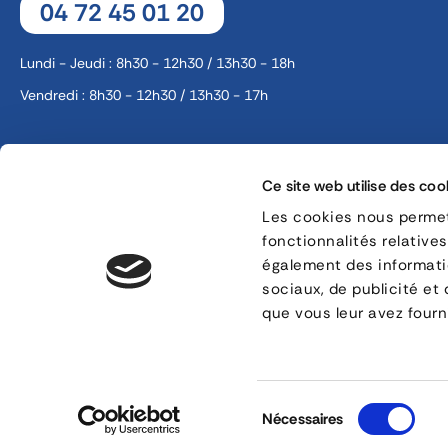
04 72 45 01 20
Lundi - Jeudi : 8h30 - 12h30 / 13h30 - 18h
Vendredi : 8h30 - 12h30 / 13h30 - 17h
8, rue Jacques de Vaucanson - 69 780 Mions
Ce site web utilise des coo
CONTACT
Les cookies nous permett
fonctionnalités relative
également des informatio
Mentions légales
Gestion des cookies
sociaux, de publicité et
que vous leur avez fourni
Sélection
Nécessaires
du