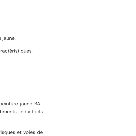
 jaune.
aractéristiques
.
peinture jaune RAL
iments industriels
 risques et voies de