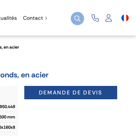
ualités
Contact
, en acier
onds, en acier
DEMANDE DE DEVIS
.950.449
500 mm
0x160x8