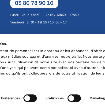
03 80 78 90 10
Lundi - Jeudi : 8h30 - 12h15 / 13h30 - 17h30
Vendredi : 8h30 - 12h15 / 13h30 - 17h
16, rue Charles André Rémi Arnoult - 21 700 Nuits-Saint-Geor
kies.
CONTACT
ent de personnaliser le contenu et les annonces, d'offrir 
s aux médias sociaux et d'analyser notre trafic. Nous parta
ns sur l'utilisation de notre site avec nos partenaires de 
Politique de Confidentialité
Recrutement
 d'analyse, qui peuvent combiner celles-ci avec d'autres in
es ou qu'ils ont collectées lors de votre utilisation de leurs
© Copyright 2026 by Forankra Group.
Préférences
Statistiques
Marketing