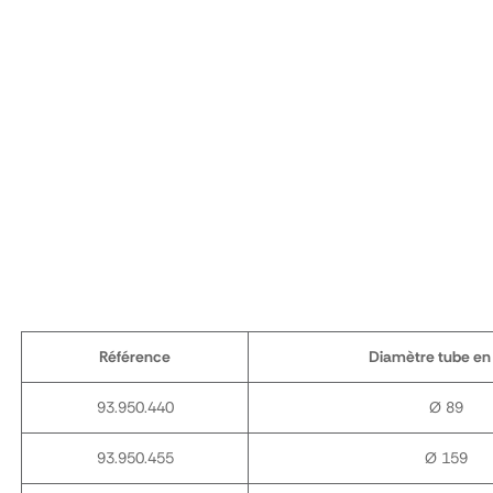
Référence
Diamètre tube e
93.950.440
Ø 89
93.950.455
Ø 159