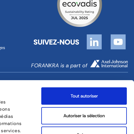
SUIVEZ-NOUS
ges
FORANKRA is a part of
Plan de site
Français
Tout autoriser
des
geons
Autoriser la sélection
médias
formations
 services.