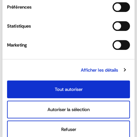
type
Plaques de chargement amovibles
Préférences
Qu'est-ce que la zone de refuge ?
DEMANDE DE DEVIS
Statistiques
Comment sécuriser un quai ?
Marketing
Je n’ai pas de fer U sur mon nez de quai
comment faire pour installer le pont ?
Afficher les détails
Existe-t-il une solution pour manipuler un
Tout autoriser
pont de chargement plus facilement ?
Autoriser la sélection
Proposez-vous des ponts en acier ?
Refuser
Est-ce que les ponts respectent la zone