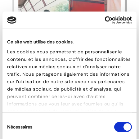
/
camion
6T:
PASSDOCK
Ce site web utilise des cookies.
LARGE
Les cookies nous permettent de personnaliser le
contenu et les annonces, d'offrir des fonctionnalités
relatives aux médias sociaux et d'analyser notre
trafic. Nous partageons également des informations
CARACTÉRISTIQUES
sur l'utilisation de notre site avec nos partenaires
Plaque de chargement à quai HF
de médias sociaux, de publicité et d'analyse, qui
référence
PDL250x200x6T
peuvent combiner celles-ci avec d'autres
capacité
6 T
informations que vous leur avez fournies ou qu'ils
largeur
2000 mm
ont collectées lors de votre utilisation de leurs
FAQ
matière
Acier
services.
Sélection
poids (kg)
450 kg
Nécessaires
du
longueur (mm)
2500
consentement