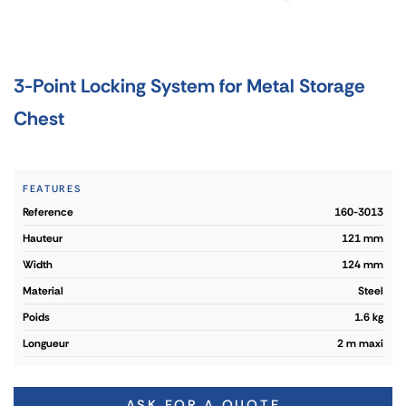
3-Point Locking System for Metal Storage
Chest
FEATURES
reference
160-3013
hauteur
121 mm
width
124 mm
material
Steel
poids
1.6 kg
longueur
2 m maxi
ASK FOR A QUOTE