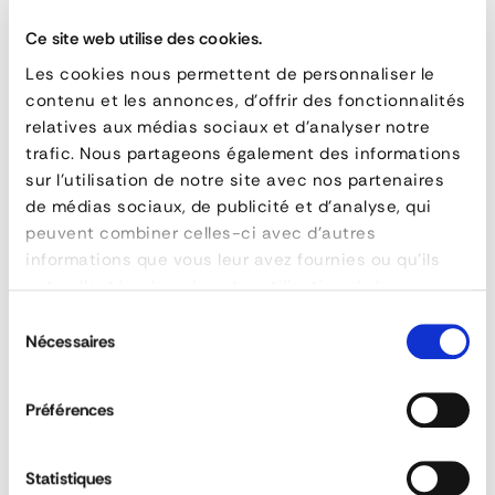
Ce site web utilise des cookies.
Les cookies nous permettent de personnaliser le
contenu et les annonces, d'offrir des fonctionnalités
relatives aux médias sociaux et d'analyser notre
trafic. Nous partageons également des informations
Handling Systems
sur l'utilisation de notre site avec nos partenaires
de médias sociaux, de publicité et d'analyse, qui
DISCOVER
peuvent combiner celles-ci avec d'autres
informations que vous leur avez fournies ou qu'ils
ont collectées lors de votre utilisation de leurs
services.
Sélection
Nécessaires
du
consentement
Préférences
Aluminium ramp
Statistiques