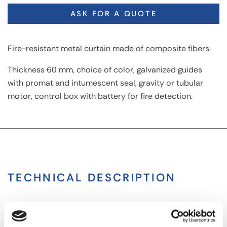
ASK FOR A QUOTE
Fire-resistant metal curtain made of composite fibers.
Thickness 60 mm, choice of color, galvanized guides
with promat and intumescent seal, gravity or tubular
motor, control box with battery for fire detection.
TECHNICAL DESCRIPTION
Discover our product: Fire-rated EI60 Metal Curtain by
%%sitename%%! Experts in cargo securing equipment for