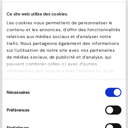
over 30 years!
Ce site web utilise des cookies.
Fire-
Les cookies nous permettent de personnaliser le
contenu et les annonces, d'offrir des fonctionnalités
rated
QUESTIONS & ANSWERS
relatives aux médias sociaux et d'analyser notre
EI60
trafic. Nous partageons également des informations
sur l'utilisation de notre site avec nos partenaires
Metal
de médias sociaux, de publicité et d'analyse, qui
Curtain
peuvent combiner celles-ci avec d'autres
What is the purpose of a fire door?
informations que vous leur avez fournies ou qu'ils
ont collectées lors de votre utilisation de leurs
services.
FEATURES
Sélection
What is CE marking?
Nécessaires
du
reference
PRT-10
consentement
durée de résistance au feu
EI 30/60 1
What are the abbreviations E, EW and EI?
Préférences
hauteur maxi
8000 mm 1
use
intérieur/intérieur ou intérieur/extérieur 1
Statistiques