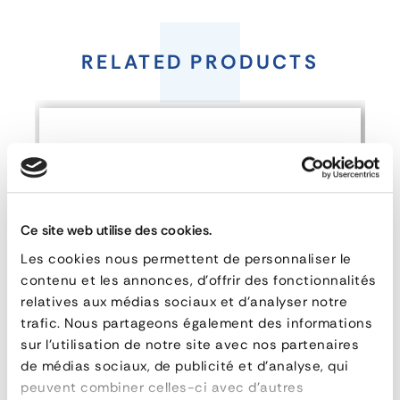
Construction
Site
RELATED PRODUCTS
Gangway
Ce site web utilise des cookies.
FEATURES
Les cookies nous permettent de personnaliser le
reference
A.PDC L
contenu et les annonces, d'offrir des fonctionnalités
manufacturer
ALTEC FRANCE
relatives aux médias sociaux et d'analyser notre
longueur (mm)
trafic. Nous partageons également des informations
hauteur (mm)
sur l'utilisation de notre site avec nos partenaires
de médias sociaux, de publicité et d'analyse, qui
largeur (mm)
1000
peuvent combiner celles-ci avec d'autres
poids
21 kg