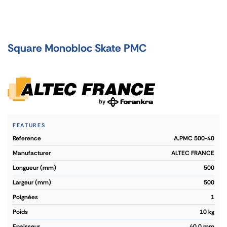
Square Monobloc Skate PMC
FEATURES
reference
A.PMC 500-40
manufacturer
ALTEC FRANCE
longueur (mm)
500
largeur (mm)
500
poignées
1
poids
10 kg
epaisseur
40.0 mm