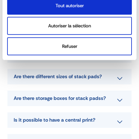
Tout autoriser
QUESTIONS & ANSWERS
DOWNLOAD DATA SHEET
Autoriser la sélection
ASK FOR A QUOTE
Refuser
How do I calculate the capacity of a stack
pads?
Are there different sizes of stack pads?
Are there storage boxes for stack padss?
Is it possible to have a central print?