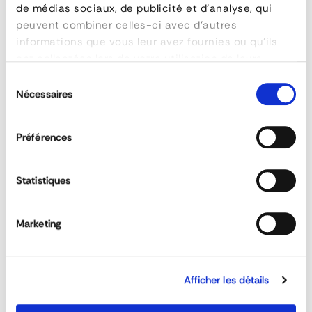
Skate
de médias sociaux, de publicité et d'analyse, qui
peuvent combiner celles-ci avec d'autres
PMC
informations que vous leur avez fournies ou qu'ils
ont collectées lors de votre utilisation de leurs
services.
Sélection
Nécessaires
du
consentement
Préférences
FEATURES
reference
A.PMC 500-40
Statistiques
manufacturer
ALTEC FRANCE
longueur (mm)
500
Marketing
largeur (mm)
500
poignées
1
Rolling Plate AM
poids
10 kg
Afficher les détails
epaisseur
40.0 mm