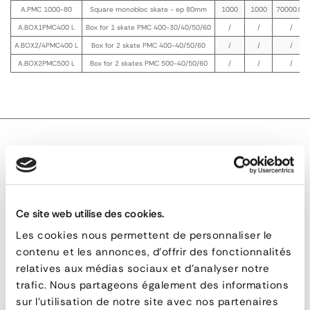
A.PMC 1000-80
Square monobloc skate - ep 80mm
1000
1000
70000.00
A.BOX1PMC400 L
Box for 1 skate PMC 400-30/40/50/60
/
/
/
A.BOX2/4PMC400 L
Box for 2 skate PMC 400-40/50/60
/
/
/
A.BOX2PMC500 L
Box for 2 skates PMC 500-40/50/60
/
/
/
TECHNICAL DESCRIPTION
Ce site web utilise des cookies.
Square Monobloc Skate PMC
Les cookies nous permettent de personnaliser le
contenu et les annonces, d'offrir des fonctionnalités
Square
relatives aux médias sociaux et d'analyser notre
trafic. Nous partageons également des informations
Monobloc
RELATED PRODUCTS
sur l'utilisation de notre site avec nos partenaires