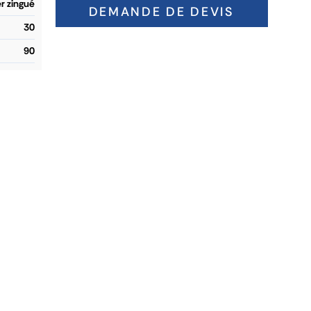
r zingué
DEMANDE DE DEVIS
30
90