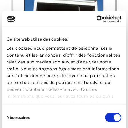
FEATURES
reference
99FILET1200X2000-8LAB5B
dimensions
1200 x 2000 mm
poids
3.1 kg
Ce site web utilise des cookies.
Les cookies nous permettent de personnaliser le
contenu et les annonces, d'offrir des fonctionnalités
DOWNLOAD DATA SHEET
relatives aux médias sociaux et d'analyser notre
trafic. Nous partageons également des informations
ASK FOR A QUOTE
sur l'utilisation de notre site avec nos partenaires
de médias sociaux, de publicité et d'analyse, qui
NETLOAD-SYSTEM: Load Restraint and Cargo
peuvent combiner celles-ci avec d'autres
Separation Net
informations que vous leur avez fournies ou qu'ils
ont collectées lors de votre utilisation de leurs
services.
Sélection
Nécessaires
du
QUESTIONS & ANSWERS
consentement