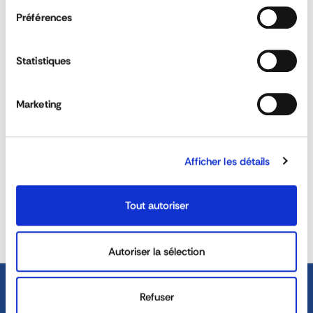
Préférences
Statistiques
What is the purpose of a cargo net?
Marketing
Can the cargo net be customised?
Afficher les détails
REACTIVITY &
CUSTOM SOLUTIONS
AVAILABILITY
Tout autoriser
40 YEARS EXPERIENCE AT
DEDICATED SALES TEAM
YOUR SERVICE
Autoriser la sélection
Refuser