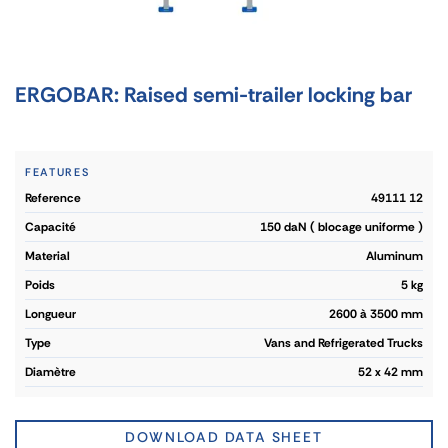
ERGOBAR: Raised semi-trailer locking bar
FEATURES
reference
49111 12
capacité
150 daN ( blocage uniforme )
material
Aluminum
poids
5 kg
longueur
2600 à 3500 mm
type
Vans and Refrigerated Trucks
diamètre
52 x 42 mm
DOWNLOAD DATA SHEET