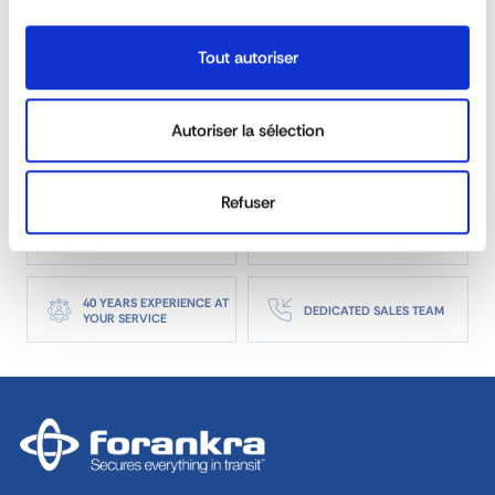
Tout autoriser
What is the purpose of a lashing bar?
Autoriser la sélection
Can the lashing bars be customised?
Refuser
REACTIVITY &
CUSTOM SOLUTIONS
AVAILABILITY
40 YEARS EXPERIENCE AT
DEDICATED SALES TEAM
YOUR SERVICE