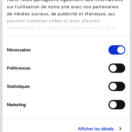
bar
sur l'utilisation de notre site avec nos partenaires
de médias sociaux, de publicité et d'analyse, qui
peuvent combiner celles-ci avec d'autres
informations que vous leur avez fournies ou qu'ils
FEATURES
ont collectées lors de votre utilisation de leurs
services.
reference
49111 12
Sélection
Nécessaires
capacité
150 daN ( blocage uniforme )
du
consentement
material
Aluminum
poids
5 kg
Préférences
longueur
2600 à 3500 mm
ERGOBAR: Locking Bar for Semi Van and
type
Vans and Refrigerated Trucks
Refrigerated Trucks
Statistiques
diamètre
52 x 42 mm
Marketing
DOWNLOAD DATA SHEET
QUESTIONS & ANSWERS
Afficher les détails
ASK FOR A QUOTE