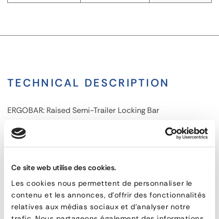
TECHNICAL DESCRIPTION
ERGOBAR: Raised Semi-Trailer Locking Bar
ERGOBAR:
Raised
RELATED PRODUCTS
Ce site web utilise des cookies.
semi-
Les cookies nous permettent de personnaliser le
trailer
contenu et les annonces, d'offrir des fonctionnalités
relatives aux médias sociaux et d'analyser notre
locking
trafic. Nous partageons également des informations