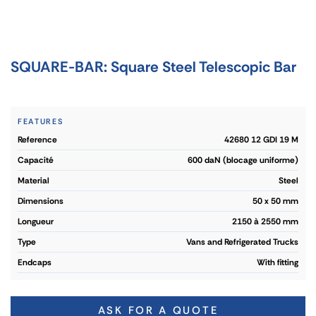
SQUARE-BAR: Square Steel Telescopic Bar
FEATURES
reference
42680 12 GDI 19 M
capacité
600 daN (blocage uniforme)
material
Steel
dimensions
50 x 50 mm
longueur
2150 à 2550 mm
type
Vans and Refrigerated Trucks
endcaps
With fitting
ASK FOR A QUOTE