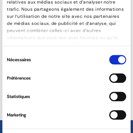
relatives aux médias sociaux et d'analyser notre
BAR:
QUESTIONS & ANSWERS
trafic. Nous partageons également des informations
Square
sur l'utilisation de notre site avec nos partenaires
de médias sociaux, de publicité et d'analyse, qui
Steel
peuvent combiner celles-ci avec d'autres
Telescopic
informations que vous leur avez fournies ou qu'ils
What is the purpose of a lashing bar?
ont collectées lors de votre utilisation de leurs
Bar
services.
Sélection
Nécessaires
du
Can the lashing bars be customised?
consentement
FEATURES
Préférences
REACTIVITY &
reference
42680 12 GDI 19 M
CUSTOM SOLUTIONS
AVAILABILITY
capacité
600 daN (blocage uniforme)
Statistiques
material
Steel
40 YEARS EXPERIENCE AT
DEDICATED SALES TEAM
YOUR SERVICE
dimensions
50 x 50 mm
Marketing
longueur
2150 à 2550 mm
type
Vans and Refrigerated Trucks
endcaps
With fitting