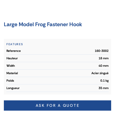
Large Model Frog Fastener Hook
FEATURES
reference
160-3002
hauteur
18 mm
width
40 mm
material
Acier zingué
poids
0.1 kg
longueur
35 mm
ASK FOR A QUOTE