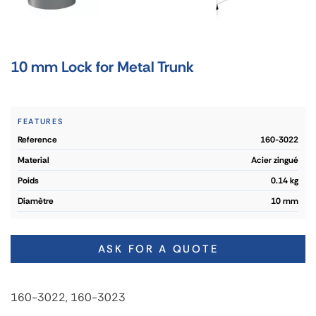
10 mm Lock for Metal Trunk
FEATURES
reference
160-3022
material
Acier zingué
poids
0.14 kg
diamètre
10 mm
ASK FOR A QUOTE
160-3022, 160-3023