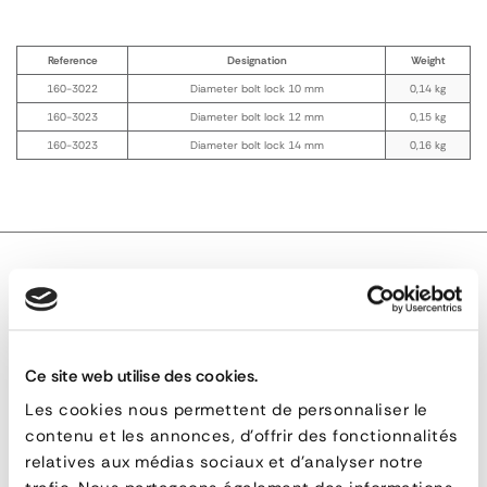
Reference
Designation
Weight
160-3022
Diameter bolt lock 10 mm
0,14 kg
160-3023
Diameter bolt lock 12 mm
0,15 kg
160-3023
Diameter bolt lock 14 mm
0,16 kg
TECHNICAL DESCRIPTION
Ce site web utilise des cookies.
10 mm Lock for Metal Trunk
Les cookies nous permettent de personnaliser le
contenu et les annonces, d'offrir des fonctionnalités
relatives aux médias sociaux et d'analyser notre
10