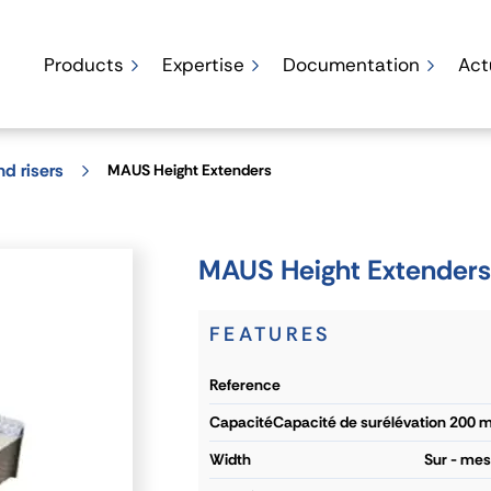
Products
Expertise
Documentation
Act
d risers
MAUS Height Extenders
MAUS Height Extenders
FEATURES
reference
capacité
Capacité de surélévation 200 
width
Sur - me