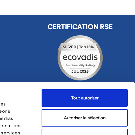
CERTIFICATION RSE
FOLLOW US
Tout autoriser
ges
des
geons
Autoriser la sélection
médias
FORANKRA is a part of
formations
 services.