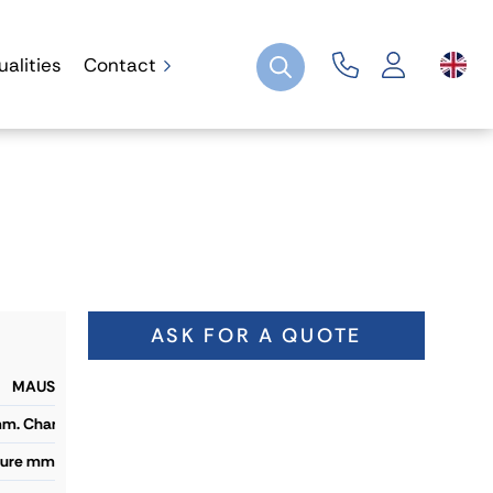
ualities
Contact
ASK FOR A QUOTE
MAUS
mm. Charge Max 15T/paire
sure mm