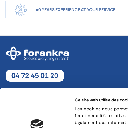
40 YEARS EXPERIENCE AT YOUR SERVICE
04 72 45 01 20
Monday - Thursday : 8h30 - 12h30 / 13h30 - 18h
Friday : 8h30 - 12h30 / 13h30 - 17h
Ce site web utilise des coo
Les cookies nous permett
fonctionnalités relative
8, rue Jacques de Vaucanson - 69 780 Mions
également des informatio