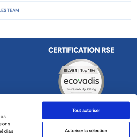
LES TEAM
CERTIFICATION RSE
Tout autoriser
des
FOLLOW US
geons
ges
Autoriser la sélection
médias