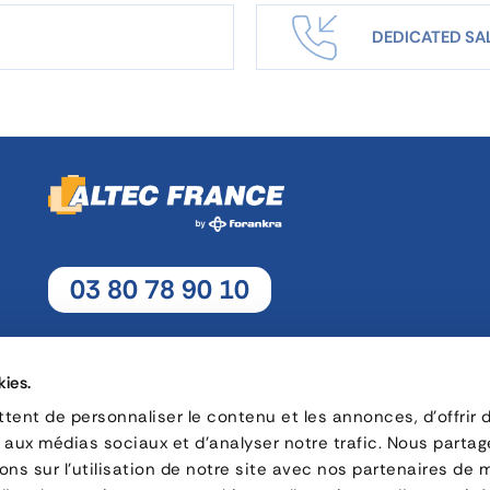
DEDICATED SA
03 80 78 90 10
Monday - Thursday: 8h30 - 12h15 / 13h30 - 17h30
Friday : 8h30 - 12h15 / 13h30 - 17h
kies.
ent de personnaliser le contenu et les annonces, d'offrir 
s aux médias sociaux et d'analyser notre trafic. Nous parta
16, rue Charles André Rémi Arnoult - 21 700 Nuits-Saint-Geor
ns sur l'utilisation de notre site avec nos partenaires de 