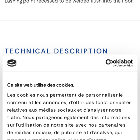
Lashing
point recessed to be welded flush into the floor.
TECHNICAL DESCRIPTION
Flat Square Weld-On Lashing Point
Ce site web utilise des cookies.
Flat
Les cookies nous permettent de personnaliser le
Square
QUESTIONS & ANSWERS
contenu et les annonces, d'offrir des fonctionnalités
relatives aux médias sociaux et d'analyser notre
Weld-
trafic. Nous partageons également des informations
On
sur l'utilisation de notre site avec nos partenaires
de médias sociaux, de publicité et d'analyse, qui
Lashing
peuvent combiner celles-ci avec d'autres