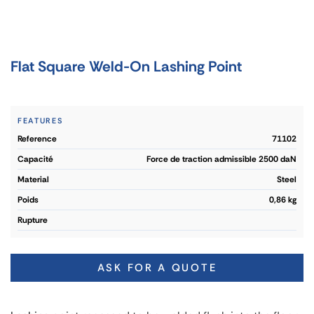
Flat Square Weld-On Lashing Point
FEATURES
reference
71102
capacité
Force de traction admissible 2500 daN
material
Steel
poids
0,86 kg
rupture
ASK FOR A QUOTE