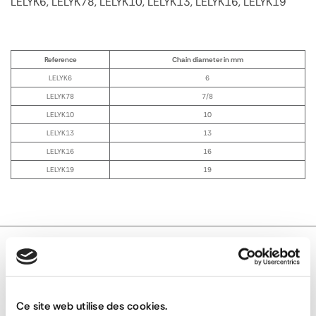
LELYK6, LELYK78, LELYK10, LELYK13, LELYK16, LELYK19
Reference
Chain diameter in mm
LELYK6
6
LELYK78
7/8
LELYK10
10
LELYK13
13
LELYK16
16
LELYK19
19
TECHNICAL DESCRIPTION
Ce site web utilise des cookies.