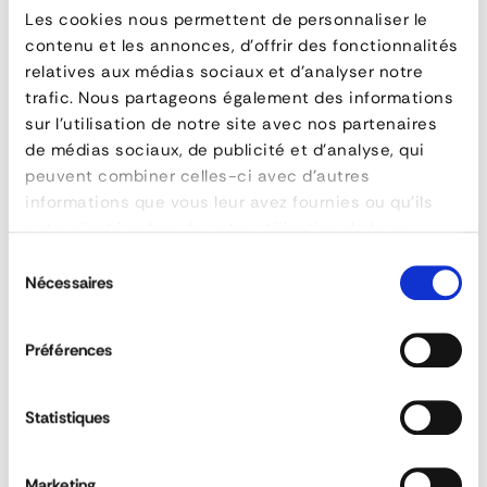
Les cookies nous permettent de personnaliser le
Eye Shortening Hook
contenu et les annonces, d'offrir des fonctionnalités
relatives aux médias sociaux et d'analyser notre
Eye
trafic. Nous partageons également des informations
sur l'utilisation de notre site avec nos partenaires
Shortening
QUESTIONS & ANSWERS
de médias sociaux, de publicité et d'analyse, qui
Hook
peuvent combiner celles-ci avec d'autres
informations que vous leur avez fournies ou qu'ils
ont collectées lors de votre utilisation de leurs
services.
Sélection
FEATURES
What grade is available for lifting?
Nécessaires
du
reference
LELYK10
consentement
material
Acier allié HR 1
Préférences
Does diameter affect strength?
grade
80
cmu
de 1T à 12T 1
Statistiques
REACTIVITY &
CUSTOM SOLUTIONS
diamètre
de 6 à 19 mm
AVAILABILITY
Marketing