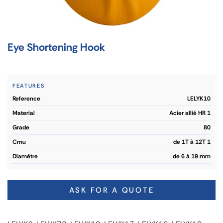
Eye Shortening Hook
FEATURES
reference
LELYK10
material
Acier allié HR 1
grade
80
cmu
de 1T à 12T 1
diamètre
de 6 à 19 mm
ASK FOR A QUOTE