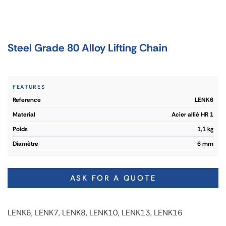
Steel Grade 80 Alloy Lifting Chain
FEATURES
reference
LENK6
material
Acier allié HR 1
poids
1,1 kg
diamètre
6 mm
ASK FOR A QUOTE
LENK6, LENK7, LENK8, LENK10, LENK13, LENK16