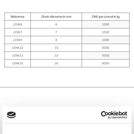
Reference
Chain diameter in mm
CMU per strand in kg
LENK6
6
1000
LENK7
7
1500
LENK8
8
2000
LENK10
10
3000
LENK13
13
5000
LENK16
16
8000
TECHNICAL DESCRIPTION
Steel Grade 80
Lifting
Chain