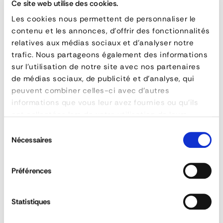
Ce site web utilise des cookies.
Les cookies nous permettent de personnaliser le
Steel
contenu et les annonces, d'offrir des fonctionnalités
relatives aux médias sociaux et d'analyser notre
Grade
QUESTIONS & ANSWERS
trafic. Nous partageons également des informations
80
sur l'utilisation de notre site avec nos partenaires
de médias sociaux, de publicité et d'analyse, qui
Alloy
peuvent combiner celles-ci avec d'autres
Lifting
informations que vous leur avez fournies ou qu'ils
What grade is there for chain slings?
ont collectées lors de votre utilisation de leurs
Chain
services.
Sélection
Nécessaires
du
Does diameter affect strength?
consentement
FEATURES
Préférences
reference
LENK6
Can slings be customised?
material
Acier allié HR 1
Statistiques
poids
1,1 kg
REACTIVITY &
CUSTOM SOLUTIONS
AVAILABILITY
diamètre
6 mm