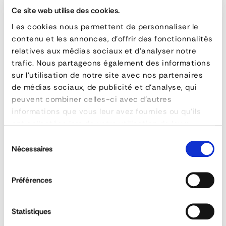
Ce site web utilise des cookies.
4-strand Grade 80 Chain Sling
Les cookies nous permettent de personnaliser le
contenu et les annonces, d'offrir des fonctionnalités
4-
relatives aux médias sociaux et d'analyser notre
trafic. Nous partageons également des informations
strand
QUESTIONS & ANSWERS
sur l'utilisation de notre site avec nos partenaires
Grade
de médias sociaux, de publicité et d'analyse, qui
peuvent combiner celles-ci avec d'autres
80
informations que vous leur avez fournies ou qu'ils
Chain
ont collectées lors de votre utilisation de leurs
What grade is there for chain slings?
services.
Sling
Sélection
Nécessaires
du
consentement
Does diameter affect strength?
FEATURES
Préférences
reference
L4C01
Can slings be customised?
Statistiques
material
Acier allié HR 1
longueur
Sur - mesure