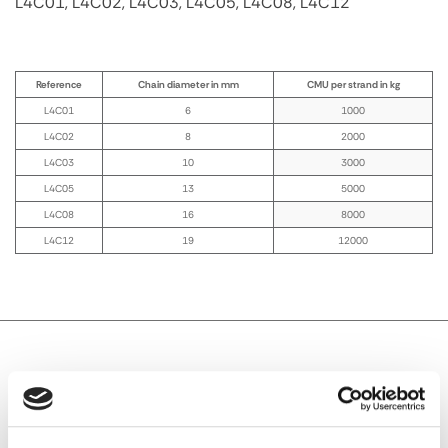
L4C01, L4C02, L4C03, L4C05, L4C08, L4C12
Reference
Chain diameter in mm
CMU per strand in kg
L4C01
6
1000
L4C02
8
2000
L4C03
10
3000
L4C05
13
5000
L4C08
16
8000
L4C12
19
12000
TECHNICAL DESCRIPTION