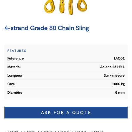
4-strand Grade 80 Chain Sling
FEATURES
reference
L4C01
material
Acier allié HR 1
longueur
Sur - mesure
cmu
1000 kg
diamètre
6 mm
ASK FOR A QUOTE