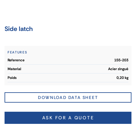
Side latch
FEATURES
reference
155-203
material
Acier zingué
poids
0,20 kg
DOWNLOAD DATA SHEET
ASK FOR A QUOTE