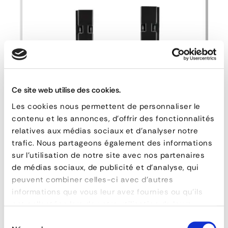
reference
155-203
material
Acier zingué
poids
0,20 kg
DOWNLOAD DATA SHEET
Ce site web utilise des cookies.
Les cookies nous permettent de personnaliser le
ASK FOR A QUOTE
contenu et les annonces, d'offrir des fonctionnalités
relatives aux médias sociaux et d'analyser notre
trafic. Nous partageons également des informations
Right Rear Steel Rancher
sur l'utilisation de notre site avec nos partenaires
de médias sociaux, de publicité et d'analyse, qui
peuvent combiner celles-ci avec d'autres
informations que vous leur avez fournies ou qu'ils
QUESTIONS & ANSWERS
ont collectées lors de votre utilisation de leurs
services.
Sélection