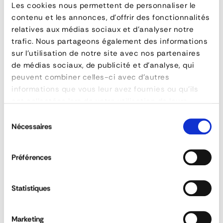
Steel
QUESTIONS & ANSWERS
Les cookies nous permettent de personnaliser le
contenu et les annonces, d'offrir des fonctionnalités
Weld-
relatives aux médias sociaux et d'analyser notre
on
trafic. Nous partageons également des informations
sur l'utilisation de notre site avec nos partenaires
Hinge
de médias sociaux, de publicité et d'analyse, qui
Can customised sideboards be ordered?
12
peuvent combiner celles-ci avec d'autres
informations que vous leur avez fournies ou qu'ils
mm
ont collectées lors de votre utilisation de leurs
Is the rancher range suitable for 3T5 and
Diameter
heavy trucks?
services.
Sélection
Nécessaires
du
consentement
Is it possible to order made on measure
FEATURES
Préférences
sideboards?
reference
160-0125-01
material
Steel
REACTIVITY &
Statistiques
CUSTOM SOLUTIONS
AVAILABILITY
poids
0,15 kg
diamètre
12 mm
Marketing
40 YEARS EXPERIENCE AT