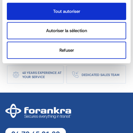
Is the rancher range suitable for 3T5 and
heavy trucks?
Tout autoriser
Is it possible to order made on measure
Autoriser la sélection
sideboards?
Refuser
REACTIVITY &
CUSTOM SOLUTIONS
AVAILABILITY
40 YEARS EXPERIENCE AT
DEDICATED SALES TEAM
YOUR SERVICE