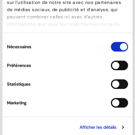
sur l'utilisation de notre site avec nos partenaires
material
Aluminium anodisé
de médias sociaux, de publicité et d'analyse, qui
poids
0,92 kg
peuvent combiner celles-ci avec d'autres
longueur
400 mm
informations que vous leur avez fournies ou qu'ils
ont collectées lors de votre utilisation de leurs
services.
Sélection
ASK FOR A QUOTE
Left Rear Rancher for Dump Trucks
Nécessaires
du
consentement
Préférences
QUESTIONS & ANSWERS
Statistiques
Marketing
Can customised sideboards be ordered?
Afficher les détails