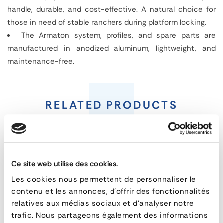
handle, durable, and cost-effective. A natural choice for
those in need of stable ranchers during platform locking.
The Armaton system, profiles, and spare parts are
manufactured in anodized aluminum, lightweight, and
maintenance-free.
End
cap
RELATED PRODUCTS
for
flatbed
sideboards
Ce site web utilise des cookies.
Les cookies nous permettent de personnaliser le
contenu et les annonces, d'offrir des fonctionnalités
FEATURES
relatives aux médias sociaux et d'analyser notre
trafic. Nous partageons également des informations
reference
159-310033