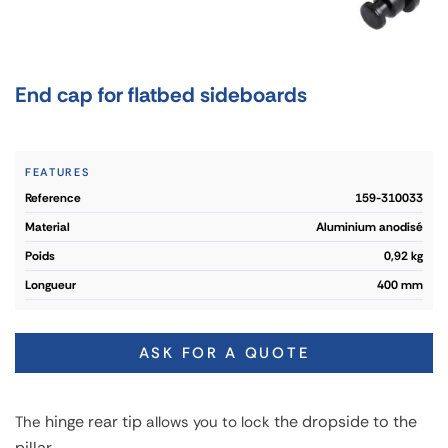
End cap for flatbed sideboards
FEATURES
reference
159-310033
material
Aluminium anodisé
poids
0,92 kg
longueur
400 mm
ASK FOR A QUOTE
hinge rear tip
the dropside to the
The
allows you to lock
pillar.