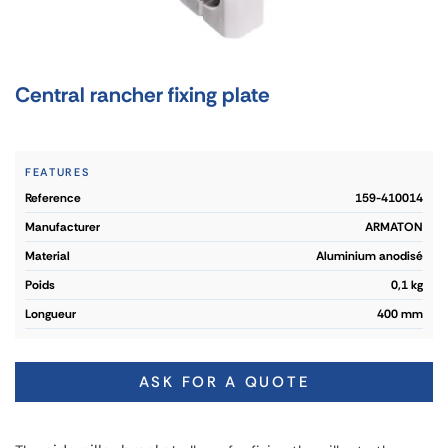
Central rancher fixing plate
FEATURES
reference
159-410014
manufacturer
ARMATON
material
Aluminium anodisé
poids
0,1 kg
longueur
400 mm
ASK FOR A QUOTE