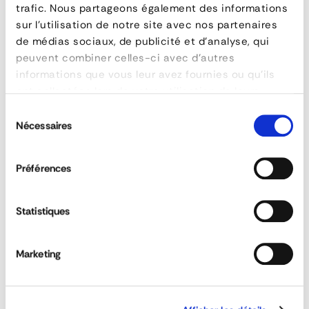
reference
159-410014
trafic. Nous partageons également des informations
sur l'utilisation de notre site avec nos partenaires
manufacturer
ARMATON
de médias sociaux, de publicité et d'analyse, qui
material
Aluminium anodisé
peuvent combiner celles-ci avec d'autres
poids
0,1 kg
informations que vous leur avez fournies ou qu'ils
longueur
400 mm
ont collectées lors de votre utilisation de leurs
services.
Sélection
Nécessaires
du
ASK FOR A QUOTE
Central Rancher
consentement
Préférences
Statistiques
QUESTIONS & ANSWERS
Marketing
Can customised sideboards be ordered?