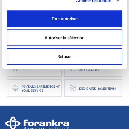
Afficher les détails
Is the rancher range suitable for 3T5 and
Tout autoriser
heavy trucks?
Autoriser la sélection
Is it possible to order made on measure
sideboards?
Refuser
REACTIVITY &
CUSTOM SOLUTIONS
AVAILABILITY
40 YEARS EXPERIENCE AT
DEDICATED SALES TEAM
YOUR SERVICE