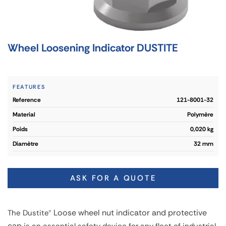
Wheel Loosening Indicator DUSTITE
FEATURES
reference
121-8001-32
material
Polymère
poids
0,020 kg
diamètre
32 mm
ASK FOR A QUOTE
Loose wheel nut indicator and protective
The Dustite®
cap