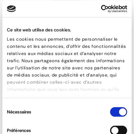
Indicator
DUSTITE
Ce site web utilise des cookies.
Does the equipment comply with the
various standards?
FEATURES
Les cookies nous permettent de personnaliser le
contenu et les annonces, d'offrir des fonctionnalités
reference
121-8001-32
relatives aux médias sociaux et d'analyser notre
material
Polymère
Do the extinguishers comply with the NF
trafic. Nous partageons également des informations
standard?
poids
0,020 kg
sur l'utilisation de notre site avec nos partenaires
de médias sociaux, de publicité et d'analyse, qui
diamètre
32 mm
peuvent combiner celles-ci avec d'autres
Is the eco-tax declared on the
informations que vous leur avez fournies ou qu'ils
extinguishers?
ASK FOR A QUOTE
ont collectées lors de votre utilisation de leurs
services.
Sélection
Nécessaires
Are the fire extinguisher boxes approved for
du
use side bumpers?
consentement
Préférences