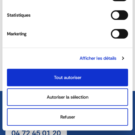
Can the reflective tapes be customised?
Statistiques
Do the wheel chocks comply with ADR and
DIN standards?
Marketing
REACTIVITY &
CUSTOM SOLUTIONS
AVAILABILITY
Afficher les détails
40 YEARS EXPERIENCE AT
DEDICATED SALES TEAM
YOUR SERVICE
Tout autoriser
Autoriser la sélection
Refuser
04 72 45 01 20