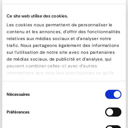
Does the equipment comply with the
various standards?
FEATURES
Ce site web utilise des cookies.
reference
120-800
Les cookies nous permettent de personnaliser le
poids
0,363 kg
Do the extinguishers comply with the NF
contenu et les annonces, d'offrir des fonctionnalités
standard?
relatives aux médias sociaux et d'analyser notre
trafic. Nous partageons également des informations
DOWNLOAD DATA SHEET
sur l'utilisation de notre site avec nos partenaires
Is the eco-tax declared on the
de médias sociaux, de publicité et d'analyse, qui
extinguishers?
peuvent combiner celles-ci avec d'autres
ASK FOR A QUOTE
informations que vous leur avez fournies ou qu'ils
ont collectées lors de votre utilisation de leurs
Are the fire extinguisher boxes approved for
services.
use side bumpers?
Sélection
Nécessaires
du
consentement
Can the reflective tapes be customised?
Préférences