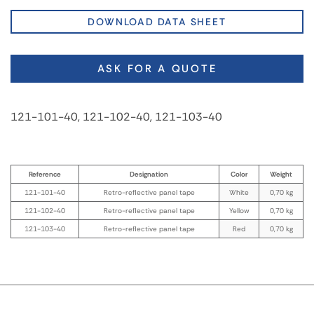
DOWNLOAD DATA SHEET
ASK FOR A QUOTE
121-101-40, 121-102-40, 121-103-40
Reference
Designation
Color
Weight
121-101-40
Retro-reflective panel tape
White
0,70 kg
121-102-40
Retro-reflective panel tape
Yellow
0,70 kg
121-103-40
Retro-reflective panel tape
Red
0,70 kg