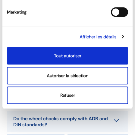
Marketing
Do the extinguishers comply with the NF
standard?
Afficher les détails
Is the eco-tax declared on the
extinguishers?
Tout autoriser
Are the fire extinguisher boxes approved for
Autoriser la sélection
use side bumpers?
Refuser
Can the reflective tapes be customised?
Do the wheel chocks comply with ADR and
DIN standards?