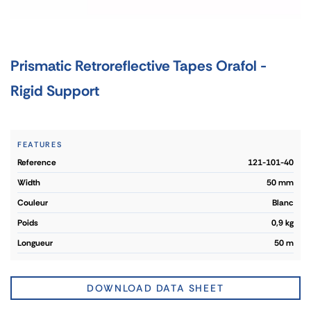
Prismatic Retroreflective Tapes Orafol -
Rigid Support
FEATURES
reference
121-101-40
width
50 mm
couleur
Blanc
poids
0,9 kg
longueur
50 m
DOWNLOAD DATA SHEET