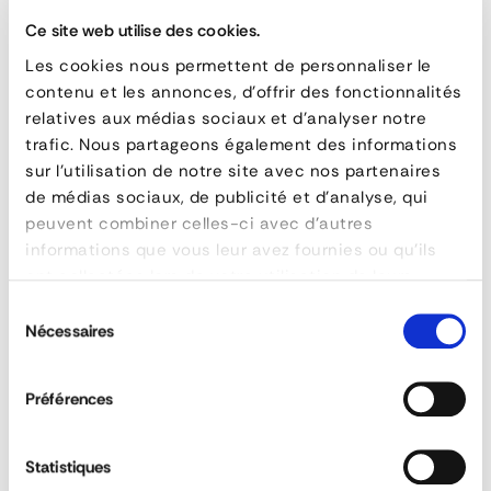
FEATURES
Ce site web utilise des cookies.
Les cookies nous permettent de personnaliser le
reference
121-101-40
contenu et les annonces, d'offrir des fonctionnalités
width
50 mm
relatives aux médias sociaux et d'analyser notre
couleur
Blanc
trafic. Nous partageons également des informations
poids
0,9 kg
sur l'utilisation de notre site avec nos partenaires
Orafol prismatic retroreflective strips -
segmented tarpaulin
de médias sociaux, de publicité et d'analyse, qui
longueur
50 m
peuvent combiner celles-ci avec d'autres
informations que vous leur avez fournies ou qu'ils
DOWNLOAD DATA SHEET
ont collectées lors de votre utilisation de leurs
services.
QUESTIONS & ANSWERS
Sélection
Nécessaires
du
DOWNLOAD DATA SHEET
consentement
Préférences
ASK FOR A QUOTE
Does the equipment comply with the
Statistiques
various standards?