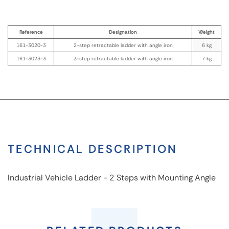
Reference
Designation
Weight
161-3020-3
2-step retractable ladder with angle iron
6 kg
161-3023-3
3-step retractable ladder with angle iron
7 kg
TECHNICAL DESCRIPTION
Industrial Vehicle Ladder - 2 Steps with Mounting Angle
Industrial