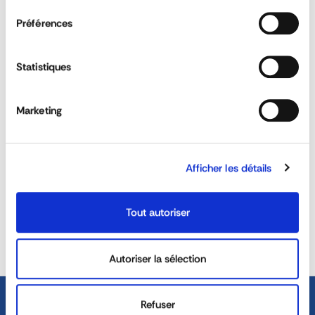
Préférences
QUESTIONS & ANSWERS
ASK FOR A QUOTE
Statistiques
Marketing
Are there different heights for stepladders
and ladders?
Afficher les détails
REACTIVITY &
CUSTOM SOLUTIONS
AVAILABILITY
Tout autoriser
40 YEARS EXPERIENCE AT
DEDICATED SALES TEAM
YOUR SERVICE
Autoriser la sélection
Refuser