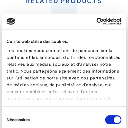
Vehicle
RELATED PRODUCTS
Ladder
-
2
Steps
Ce site web utilise des cookies.
Les cookies nous permettent de personnaliser le
with
contenu et les annonces, d'offrir des fonctionnalités
Mounting
relatives aux médias sociaux et d'analyser notre
trafic. Nous partageons également des informations
Angle
sur l'utilisation de notre site avec nos partenaires
de médias sociaux, de publicité et d'analyse, qui
peuvent combiner celles-ci avec d'autres
FEATURES
informations que vous leur avez fournies ou qu'ils
ont collectées lors de votre utilisation de leurs
reference
161-3020-3
services.
Retractable ladder with locking mechanism
I
Sélection
material
Acier zingué
Nécessaires
du
poids
5 kg
consentement