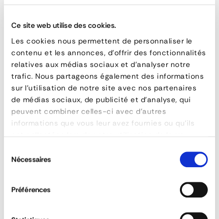
FEATURES
reference
161-3011-3
Ce site web utilise des cookies.
material
Acier zingué
Les cookies nous permettent de personnaliser le
poids
1,345 kg
contenu et les annonces, d'offrir des fonctionnalités
relatives aux médias sociaux et d'analyser notre
trafic. Nous partageons également des informations
ASK FOR A QUOTE
sur l'utilisation de notre site avec nos partenaires
de médias sociaux, de publicité et d'analyse, qui
Embedded Non-Slip Step Stools
peuvent combiner celles-ci avec d'autres
informations que vous leur avez fournies ou qu'ils
ont collectées lors de votre utilisation de leurs
services.
Sélection
QUESTIONS & ANSWERS
Nécessaires
du
consentement
Préférences
Are there different heights for stepladders