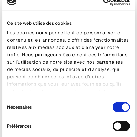
Support
beam
QUESTIONS & ANSWERS
Ce site web utilise des cookies.
Les cookies nous permettent de personnaliser le
holder
contenu et les annonces, d'offrir des fonctionnalités
for
relatives aux médias sociaux et d'analyser notre
trafic. Nous partageons également des informations
rotomolded
sur l'utilisation de notre site avec nos partenaires
Are the toolboxes certified ?
trunk
de médias sociaux, de publicité et d'analyse, qui
peuvent combiner celles-ci avec d'autres
range
informations que vous leur avez fournies ou qu'ils
Can the toolboxes be made on measure ?
ont collectées lors de votre utilisation de leurs
services.
Sélection
FEATURES
Can the toolboxes be customised?
Nécessaires
du
reference
100-0600045-5
consentement
material
Steel
Préférences
Can the document box be locked?