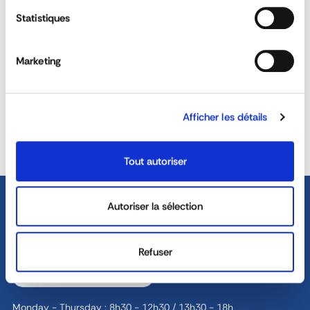
ASK FOR A QUOTE
Statistiques
Do the water tanks comply with food
hygiene regulations?
Marketing
REACTIVITY &
CUSTOM SOLUTIONS
AVAILABILITY
Afficher les détails
40 YEARS EXPERIENCE AT
DEDICATED SALES TEAM
YOUR SERVICE
Tout autoriser
Autoriser la sélection
Refuser
04 72 45 01 20
Monday - Thursday : 8h30 - 12h30 / 13h30 - 18h