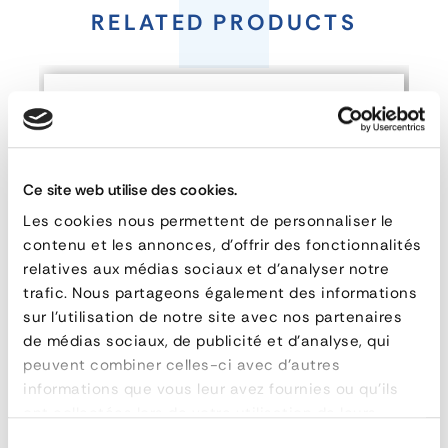
Clamp
RELATED PRODUCTS
4
-
5
-
Ce site web utilise des cookies.
8
Les cookies nous permettent de personnaliser le
mm
contenu et les annonces, d'offrir des fonctionnalités
relatives aux médias sociaux et d'analyser notre
trafic. Nous partageons également des informations
sur l'utilisation de notre site avec nos partenaires
FEATURES
de médias sociaux, de publicité et d'analyse, qui
reference
161-20
peuvent combiner celles-ci avec d'autres
material
Steel
informations que vous leur avez fournies ou qu'ils
ont collectées lors de votre utilisation de leurs
poids
0,864 kg
Universal chassis bracket
services.
epaisseur
20 mm
Sélection