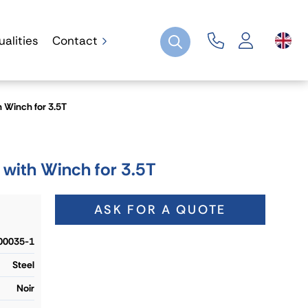
ualities
Contact
h Winch for 3.5T
 with Winch for 3.5T
ASK FOR A QUOTE
00035-1
Steel
Noir