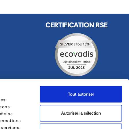
CERTIFICATION RSE
FOLLOW US
Tout autoriser
ges
des
geons
FORANKRA is a part of
Autoriser la sélection
médias
formations
 services.