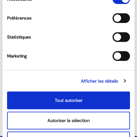
du
consentement
QUESTIONS & ANSWERS
Préférences
Statistiques
Are wheel carrier suitable for all vehicles?
Marketing
Are the body clamp and body mounting
bracket suitable for all types of vehicle?
Afficher les détails
REACTIVITY &
CUSTOM SOLUTIONS
AVAILABILITY
Tout autoriser
40 YEARS EXPERIENCE AT
DEDICATED SALES TEAM
Autoriser la sélection
YOUR SERVICE