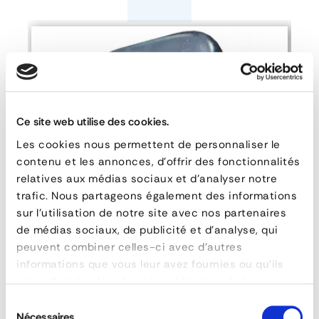
Gusset
FEATURES
reference
161-16
hauteur
90 mm
Ce site web utilise des cookies.
width
110 mm
Les cookies nous permettent de personnaliser le
material
Steel
contenu et les annonces, d'offrir des fonctionnalités
relatives aux médias sociaux et d'analyser notre
poids
0,72 kg
trafic. Nous partageons également des informations
profondeur
60 mm
sur l'utilisation de notre site avec nos partenaires
epaisseur
6 mm
de médias sociaux, de publicité et d'analyse, qui
peuvent combiner celles-ci avec d'autres
informations que vous leur avez fournies ou qu'ils
Chassis Gusset - Long Version
ASK FOR A QUOTE
ont collectées lors de votre utilisation de leurs
services.
Sélection
Nécessaires