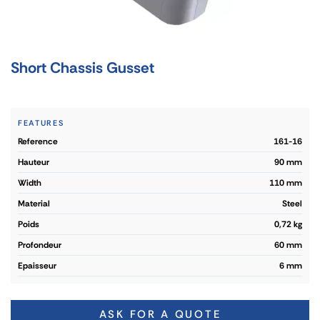
Short Chassis Gusset
FEATURES
reference
161-16
hauteur
90 mm
width
110 mm
material
Steel
poids
0,72 kg
profondeur
60 mm
epaisseur
6 mm
ASK FOR A QUOTE